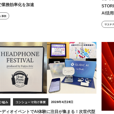
で業務効率化を加速
STO
AI活
入事例
サステ
り組み
コンシューマ向け事業
2026年4月28日
ーディオイベントでAI体験に注目が集まる！次世代型