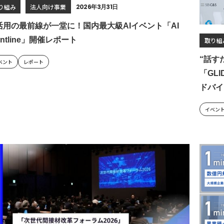
り組み
法人向け事業
2026年3月31日
I活用の最前線が一堂に！国内最大級AIイベント「AI
ontline」開催レポート
取り組
“話す
ベント
レポート
「GLI
ドバイ
イベン