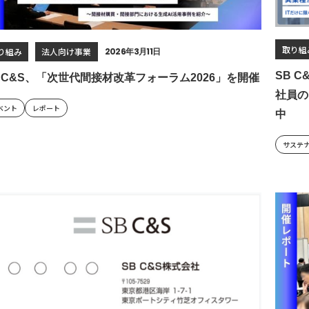
取り組
り組み
法人向け事業
2026年3月11日
SB 
B C&S、「次世代間接材改革フォーラム2026」を開催
社員の
ベント
レポート
中
サステ