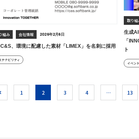
取り組
生成A
り組み
会社情報
2026年2月6日
「INN
B C&S、環境に配慮した素材「LIMEX」を名刺に採用
ト
ステナビリティ
イベン
1
2
3
4
…
13