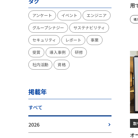
タグ
用
アンケート
イベント
エンジニア
導
グループシナジー
サステナビリティ
セキュリティ
レポート
事業
受賞
導入事例
研修
社内活動
資格
掲載年
すべて
2026
取
オ