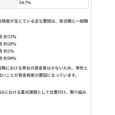
54.7%
金格差が生じている主な要因は、総合職と一般職
。
性 約72%
 約28%
性 約1%
 約99%
役職における男女の賃金差は少ないため、男性と
低いことが賃金格差の要因になっています。
C&Sにおける重点課題として位置付け、取り組み