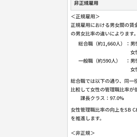
非正規雇用
＜正規雇用＞
正規雇用における男女間の賃
の男女比率の違いによります
総合職（約1,660人）
：男
女性
一般職（約590人）
：男
女性
総合職では以下の通り、同一
比較して女性の管理職比率が
課長クラス：97.0%
女性管理職比率の向上をSB 
を推進します。
＜非正規＞