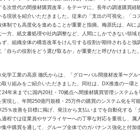
する次世代の間接材購買改革」をテーマに、長年の調達購買経験
いる現状を紹介いただきました。従来の「支出の可視化」「コ
数体制でも高度化を進めることが重要と指摘。梅原氏は、AIに
む一方、紙文書処理や社内調整など、人間にしかできない領域
らず、組織全体の構造改革をけん引する役割が期待されると強調
に「自らの役割をどう選び取るか」が重要だと呼びかけました
水化学工業の高原 徹氏からは、「グローバル間接材改革〜グル
の取り組みをご紹介いただきました。同社は、DX推進の一環と
て24年末までに国内20社・70拠点へ間接材購買管理システム
を実現し、年間250億円規模・25万件の購買のシステム化を可
率25％改善を目標に掲げ、発注から支払いまでを自動化する「
入過程では従業員やサプライヤーへの丁寧な対応を重視し、属
や集中購買を通して、グループ全体でのガバナンス強化と付加