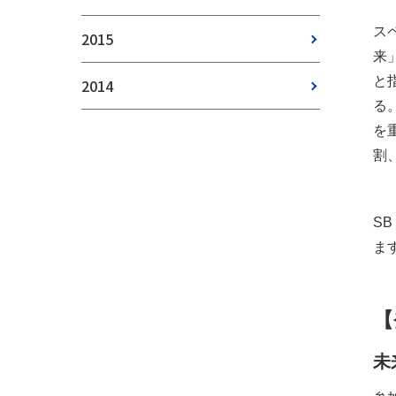
ス
2015
来
と
2014
る
を
割
S
ま
【
未