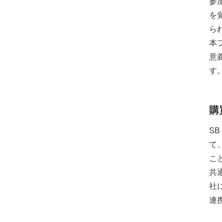
参
を
ら
本
意
す
購
S
て
こ
共
社
連