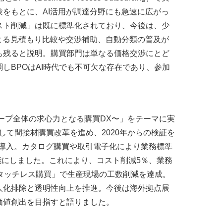
をもとに、AI活用が調達分野にも急速に広がっ
スト削減」は既に標準化されており、今後は、少
よる見積もり比較や交渉補助、自動分類の普及が
も残ると説明。購買部門は単なる価格交渉にとど
しBPOはAI時代でも不可欠な存在であり、参加
。
ープ全体の求心力となる購買DX〜」をテーマに実
して間接材購買改革を進め、2020年からの検証を
を導入。カタログ購買や取引電子化により業務標準
能にしました。これにより、コスト削減5％、業務
タッチレス購買」で生産現場の工数削減を達成。
人化排除と透明性向上を推進。今後は海外拠点展
価値創出を目指すと語りました。