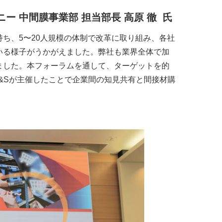
ニー
中間膜事業部
担当部長
高原
徹
氏
ち、5〜20人規模の体制で改革に取り組み、各社
いる様子がうかがえました。弊社も業界全体で加
ました。本フォーラムを通して、ターゲットを的
C&Sが主催したことで企業間の知見共有と間接材購