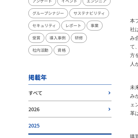
アンケート
イベント
エンジニア
グループシナジー
サステナビリティ
本
セキュリティ
レポート
事業
社
受賞
導入事例
研修
み
て
社内活動
資格
方
人
掲載年
未
すべて
み
ェ
2026
革
2025
購買