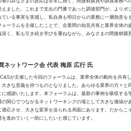
加者のみなさまの反応は非常に熱く、間接材購買や調達業務へ
覚えました。これまで支出の門番であった調達部門が、よりポ
れている事実を実感し、私自身も明日からの業務に一層熱意をも
フォーラムを主催したことで、企業間の知見共有と業界全体の
義深く、私も引き続き学びを重ねながら、みなさまの間接材購
。
買ネットワーク会
代表
梅原
広行
氏
B C&Sが主催した今回のフォーラムは、業界全体の動向を共
、大きな意義を持つものとなりました。あらゆる業界の方々と
とに感謝いたします。本フォーラムは、最新の事例を吸収する
通の関心でつながるネットワーキングの場として大きな価値が
に適応させ、大きな変革を迫られる局面にあります。だからこ
携を進めていく一助にしたいと感じています。