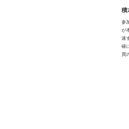
積
参
が
速
確
買