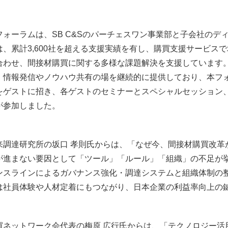
フォーラムは、SB C&Sのパーチェスワン事業部と子会社の
は、累計3,600社を超える支援実績を有し、購買支援サービス
合わせ、間接材購買に関する多様な課題解決を支援しています
、情報発信やノウハウ共有の場を継続的に提供しており、本フ
をゲストに招き、各ゲストのセミナーとスペシャルセッション、
が参加しました。
来調達研究所の坂口 孝則氏からは、「なぜ今、間接材購買改革
が進まない要因として「ツール」「ルール」「組織」の不足が
ンスラインによるガバナンス強化・調達システムと組織体制の
は社員体験や人材定着にもつながり、日本企業の利益率向上の
ネットワーク会代表の梅原 広行氏からは、「テクノロジー活用とBPO（Bu