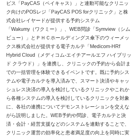
ビス「PayCAS（ペイキャス）」と連動可能なクリニッ
ク向けのPOSレジ「PayCAS POS forクリニック」と株
式会社レイヤードが提供する予約システム
「Wakumy（ワクミー）」、WEB問診「Symview（シム
ビュー）」とＰＨＣホールディングス傘下のウィーメッ
クス株式会社が提供する電子カルテ「Medicom-HRf
Hybrid Cloud（メディコム-エイチアールエフ ハイブリッ
ド クラウド）」を連携し、クリニックの予約から会計ま
での一括管理を体験できるイベントです。既に予約シス
テムや電子カルテを導入済みで、スマート決済やキャッ
シュレス決済の導入を検討しているクリニックやこれか
ら各種システムの導入を検討しているクリニックを対象
に、各社の連携についてデモンストレーションを交えな
がら説明しました。WEB予約や問診、電子カルテと決
済・会計・経営支援などのシステムを連動することで、
クリニック運営の効率化と患者満足度の向上を同時に実