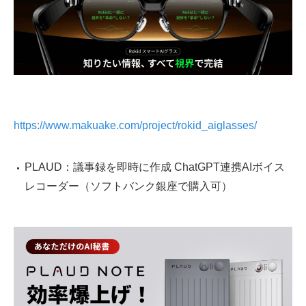
https://www.makuake.com/project/rokid_aiglasses/
PLAUD：議事録を即時に作成 ChatGPT連携AIボイス
レコーダー（ソフトバンク銀座で購入可）