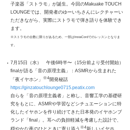
子楽器「ストラモ」が誕生。今回のMakuake TOUCH
LOUNGEでは、開発者のゆーいちさんにレクチャーい
ただきながら、実際にストラモで弾き語りを体験でき
ます。
※ストラモの台数に限りがあるため、一部はInstaCordでのレッスンとなりま
す。
7月15日（水） 午後6時半〜（15分前より受付開始）
finalが語る「音の原理主義」：ASMRから生まれた
※4
「夜イヤホン」
開発秘話
https://ginzatouchlounge0715.peatix.com
自らを「音の原理主義者」と称し、音響工学の基礎研
究をもとに、ASMRや学習などシチュエーションに特
化したイヤホンを作り続けてきた日本発のイヤホンブ
ランド「final」。耳への負担軽減を考慮した設計で、
※
4
穏やかな夜のひとときに寄り添う
新しいイヤホ