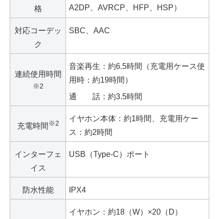
A2DP、AVRCP、HFP、HSP）
格
対応コーデッ
SBC、AAC
ク
音楽再生：約6.5時間（充電用ケース使
連続使用時間
用時：約19時間）
※2
通 話：約3.5時間
イヤホン本体：約1時間、充電用ケー
※2
充電時間
ス：約2時間
インターフェ
USB（Type-C）ポート
イス
防水性能
IPX4
イヤホン：約18（W）×20（D）