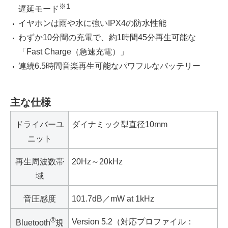
※
1
遅延モード
イヤホンは雨や水に強いIPX4の防水性能
わずか10分間の充電で、約1時間45分再生可能な
「Fast Charge（急速充電）」
連続6.5時間音楽再生可能なパワフルなバッテリー
主な仕様
ドライバーユ
ダイナミック型直径10mm
ニット
再生周波数帯
20Hz～20kHz
域
音圧感度
101.7dB／mW at 1kHz
®
Version 5.2（対応プロファイル：
Bluetooth
規