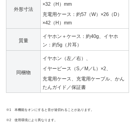
×32（H）mm
外形寸法
充電用ケース：約57（W）×26（D）
×42（H）mm
イヤホン＋ケース：約40g、イヤホ
質量
ン：約5g（片耳）
イヤホン（左／右）、
イヤーピース（S／M／L）×2、
同梱物
充電用ケース、充電用ケーブル、かん
たんガイド／保証書
※1 本機能をオンにすると音が途切れることがあります。
※2 使用環境により異なります。