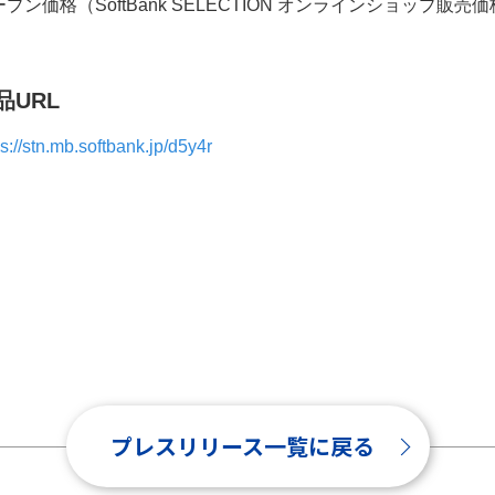
プン価格（SoftBank SELECTION オンラインショップ販売価
品
URL
ps://stn.mb.softbank.jp/d5y4r
プレスリリース一覧に戻る