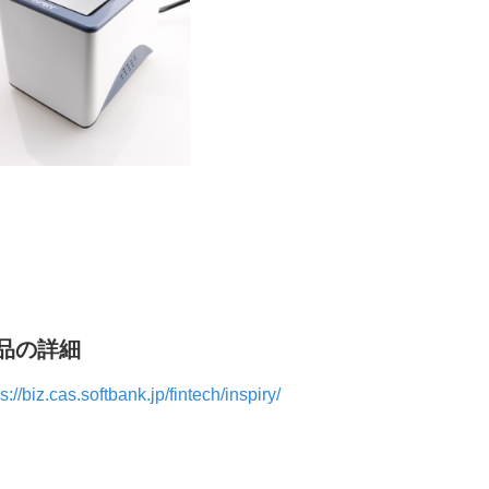
品の詳細
s://biz.cas.softbank.jp/fintech/inspiry/