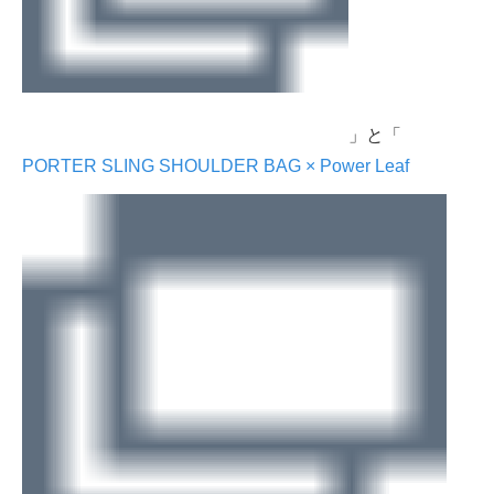
」と「
PORTER SLING SHOULDER BAG × Power Leaf