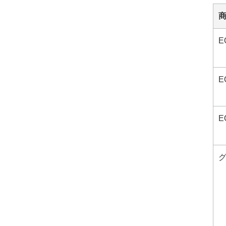
E
E
EQ
グ