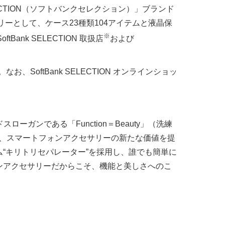
LECTION（ソフトバンクセレクション）」ブランド
クセサリーとして、ケース23種類104アイテムと液晶保
※
ank SELECTION 取扱店
および
お、SoftBank SELECTION オンラインショッ
スローガンである「Function＝Beauty」（洗練
げ、スマートフォンアクセサリーの新たな価値を提
“キリトリセパレーター”を採用し、誰でも簡単に
ンアクセサリーだからこそ、機能と美しさへのこ