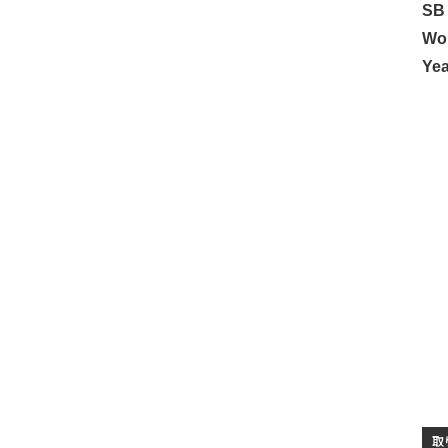
SB
Wo
Ye
取