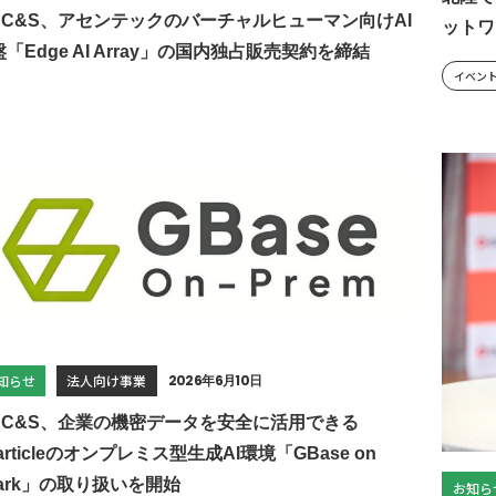
B C&S、アセンテックのバーチャルヒューマン向けAI
ットワ
「Edge AI Array」の国内独占販売契約を締結
イベン
知らせ
法人向け事業
2026年6月10日
B C&S、企業の機密データを安全に活用できる
articleのオンプレミス型生成AI環境「GBase on
park」の取り扱いを開始
お知ら