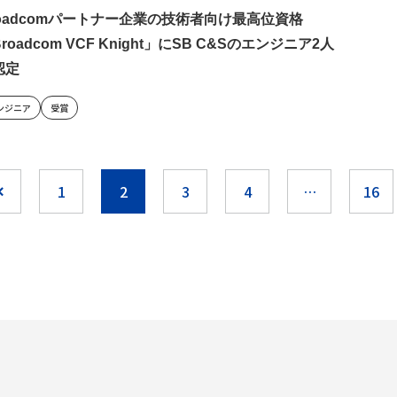
roadcomパートナー企業の技術者向け最高位資格
roadcom VCF Knight」にSB C&Sのエンジニア2人
認定
ンジニア
受賞
1
2
3
4
…
16