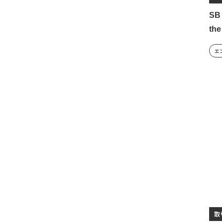
SB
th
エ
取