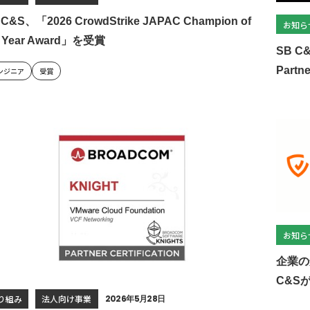
 C&S、「2026 CrowdStrike JAPAC Champion of
お知ら
e Year Award」を受賞
SB C&
Partn
ンジニア
受賞
お知ら
企業の
C&S
り組み
法人向け事業
2026年5月28日