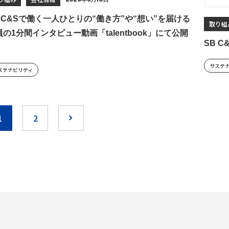
B C&Sで働く一人ひとりの“働き方”や“想い”を届ける
取り組
員の1分間インタビュー動画「talentbook」にて公開
SB 
サステ
ステナビリティ
1
2