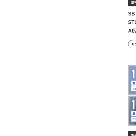
取
SB
S
A
サ
取