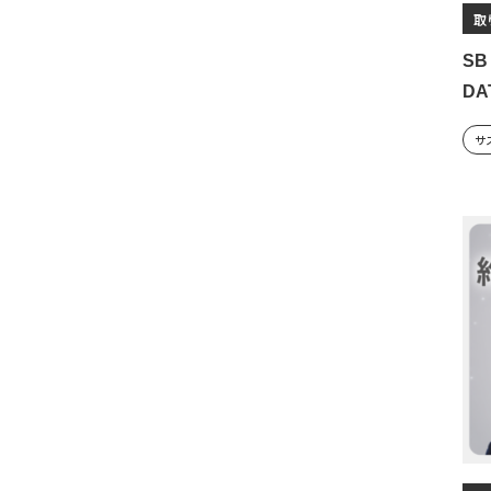
取
SB
D
サ