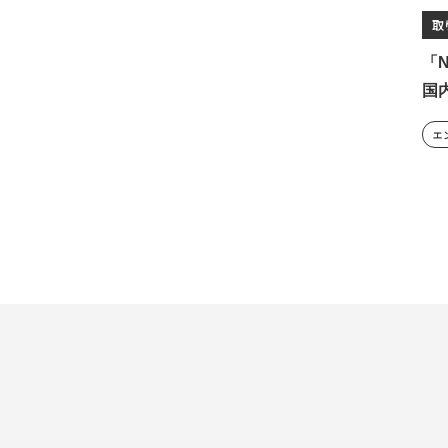
取
「N
国
エ