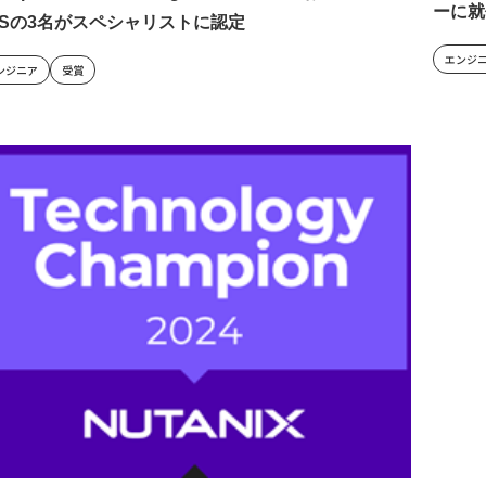
ーに就
&Sの3名がスペシャリストに認定
エンジ
ンジニア
受賞