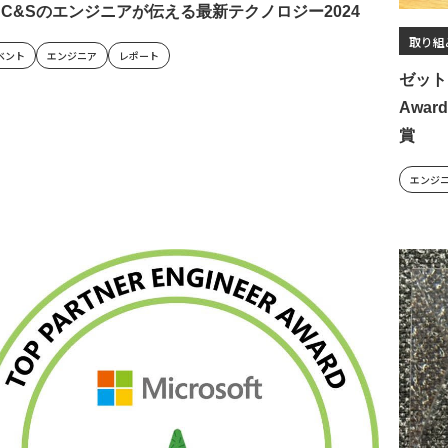
B C&Sのエンジニアが伝える最新テクノロジー2024
取り組
ベント
エンジニア
レポート
ゼットス
Awar
賞
エンジ