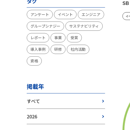
タグ
S
アンケート
イベント
エンジニア
イ
グループシナジー
サステナビリティ
レポート
事業
受賞
導入事例
研修
社内活動
資格
掲載年
すべて
2026