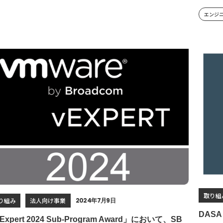
エンジ
取り組
り組み
法人向け事業
2024年7月9日
DASA（
Expert 2024 Sub-Program Award」において、SB