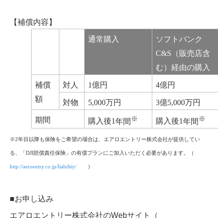
【補償内容】
通常購入
ソフトバンク
C&S
（販売店含
む）経由の購入
補償
対人
1
億円
4
億円
額
対物
5,000
万円
3
億
5,000
万円
※
※
期間
購入後
1
年間
購入後
1
年間
※
2
年目以降も保険をご希望の場合は、エアロエントリー株式会社が提供してい
る、「
DJI
賠償責任保険」の有償プランにご加入いただく必要があります。（
http://aeroentry.co.jp/liability/
）
■お申し込み
エアロエントリー株式会社のWebサイト（