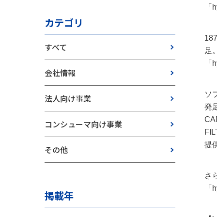
「
カテゴリ
1
すべて
足
「
会社情報
ソ
法人向け事業
発
C
コンシューマ向け事業
F
提
その他
さ
「
掲載年