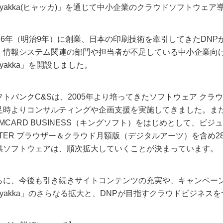
hyakka(ヒャッカ)」を通じて中小企業のクラウドソフトウェ
876年（明治9年）に創業、日本の印刷技術を牽引してきたDN
。情報システム関連の部門や担当者が不足している中小企業向
hyakka」を開設しました。
フトバンクC&Sは、2005年より培ってきたソフトウェア ク
足時よりコンサルティングや企画支援を実施してきました。また、
AMCARD BUSINESS（キングソフト）をはじめとして、ビ
ILTER ブラウザー＆クラウド月額版（デジタルアーツ）を含め
供ソフトウェアは、順次拡大していくことが決まっています。
らに、今後も引き続きサイトコンテンツの充実や、キャンペー
hyakka」のさらなる拡大と、DNPが目指すクラウドビジネス