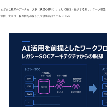
さまざまな種類のデータを「文脈（状況や意味）」として整理・提供する新しいデータ基盤
信頼性、安全性、倫理性を確保した大規模言語モデル（LLM）