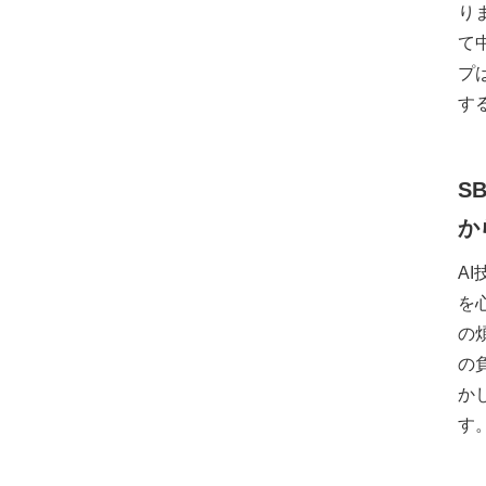
りま
て
プ
す
SB
か
A
を
の
の
か
す