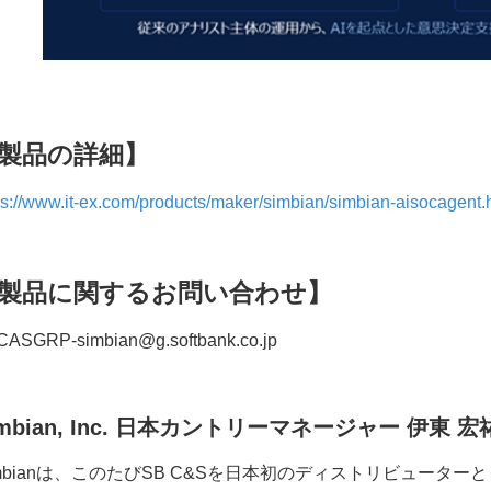
製品の詳細】
ps://www.it-ex.com/products/maker/simbian/simbian-aisocagent.
製品に関するお問い合わせ】
CASGRP-simbian@g.softban
k.co.jp
mbian, Inc.
日本カントリーマネージャー
伊東
宏
imbianは、このたびSB C&Sを日本初のディストリビュー