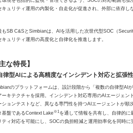
な環境を包括的に監視・管理できるよう、SOCの対応範囲も拡
セキュリティ運用の内製化・自走化が促進され、外部に依存し
もSB C&SとSimbianは、AIを活用した次世代型SOC（Securit
セキュリティ運用の高度化と自律化を推進します。
主な特長】
自律型AI
による高精度なインシデント対応と拡張
imbianのプラットフォームは、設計段階から「複数の自律型A
アーキテクチャを採用。インシデント対応専用のAIエージェン
ーションテストなど、異なる専門性を持つAIエージェントが順
※1
基盤であるContext Lake
を通して情報を共有し、自律的に
リティ対応を可能にし、SOCの負担軽減と運用効率化を同時に