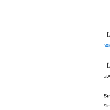
【
htt
【
SB
Si
S