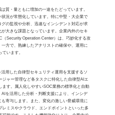
威は質・量ともに増加の一途をたどっています。
い状況が常態化しています。特に中堅・大企業で
ログの監視や分析、迅速なインシデント対応が求
化が大きな課題となっています。企業内外のセキ
ity Operation Center）は、巧妙化する攻
。一方で、熟練したアナリストの確保や、運用に
っています。
は、AIを活用した自律型セキュリティ運用を支援するソ
ージャー管理など各タスクに特化した自律型AIエ
します。属人化しやすいSOC業務の標準化と自動
AIを活用した分析・判断支援により、インシデ
にも寄与します。また、変化の激しい脅威環境に
プレミスやクラウド、エンドポイントといった多