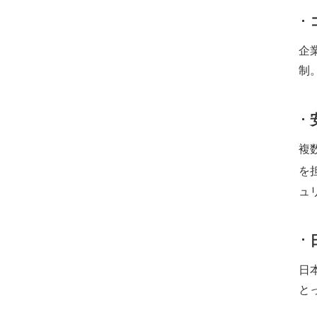
企
制
複
を担
ュ
日
と