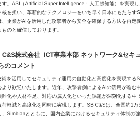
す。ASI（Artificial Super Intelligence：人工
中核を担い、革新的なテクノロジーをいち早く日本にもたらすS
は、企業がAIを活用した攻撃者から安全を確保する方法を再定義す
るものと確信しております。
 C&S
株式会社 ICT
事業本部
ネットワーク&
セキ
らのコメント
I技術を活用してセキュリティ運用の自動化と高度化を実現するSi
心より歓迎いたします。近年、攻撃者側によるAIの活用が進む
煩雑化や人材不足、対応の属人化といった課題が深刻化する中で、S
負荷軽減と高度化を同時に実現します。SB C&Sは、全国約1万5
し、Simbianとともに、国内企業におけるセキュリティ体制
。