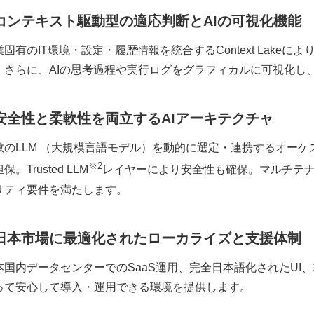
コンテキスト駆動型の適応判断とAIの可視化機能
業固有のIT環境・設定・履歴情報を統合するContext Lake
。さらに、AIの思考過程や実行ログをグラフィカルに可視化し
安全性と柔軟性を両立するAI
アーキテクチャ
数のLLM （大規模言語モデル）を動的に選定・連携するオー
※2
保。Trusted LLM
レイヤーにより安全性も確保。マルチテ
リティ要件を満たします。
日本市場に最適化されたローカライズと支援体制
本国内データセンターでのSaaS運用、完全日本語化されたUI
って安心して導入・運用できる環境を提供します。