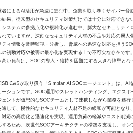
撃者によるAI活用が急速に進む中、企業を取り巻くサイバー脅
の結果、従来型のセキュリティ対策だけでは十分に対応できな
、システムの多拠点化や複雑化が進む中、膨大なセキュリティ
られていますが、深刻なセキュリティ人材の不足や対応の属人
ティ情報を常時監視・分析し、脅威への迅速な対応を担うSOC（Secur
への初動対応や被害の最小化を実現する上で不可欠な存在です
う高い負荷は、SOCの導入・維持を困難にする大きな障壁とな
回SB C&Sが取り扱う「Simbian AI SOCエージェント」
ューションです。SOC運用やスレットハンティング、エクスポ
ジェントが仮想的なSOCチームとして連携しながら業務を遂行
を通して、慢性的なセキュリティ人材不足の緩和が可能となり、
ト対応の高度化と迅速化を実現、運用負荷の軽減やコスト削減
応するため、次世代SOCアーキテクチャの構築を支援し、オン