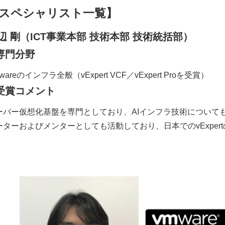
スペシャリスト一覧】
辺 剛
（ICT事業本部 技術本部 技術統括部）
専門分野
wareのインフラ全般（vExpert VCF／vExpert Proを受賞）
受賞コメント
ーバー仮想化基盤を専門としており、AIインフラ技術についても関
ーターおよびメンターとしても活動しており、日本でのvExpe
。