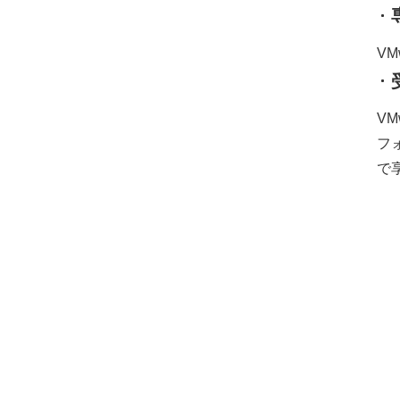
VM
V
フ
で