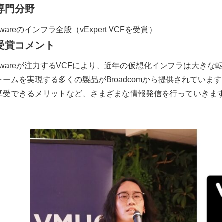
専門分野
wareのインフラ全般（vExpert VCFを受賞）
受賞コメント
Mwareが注力するVCFにより、近年の仮想化インフラは大き
ォームを実現する多くの製品がBroadcomから提供されてい
享受できるメリットなど、さまざまな情報発信を行っていきま