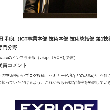
田 和良
（ICT事業本部 技術本部 技術統括部 第1技
専門分野
wareのインフラ全般（vExpert VCFを受賞）
受賞コメント
々の技術検証やブログ投稿、セミナー登壇などの活動が、評価さ
に知っていただけるよう、これからも有効な情報を発信してい