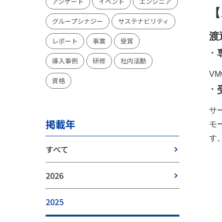
アンケート
イベント
エンジニア
【
グループシナジー
サステナビリティ
渡
レポート
事業
受賞
導入事例
研修
社内活動
VM
資格
サ
掲載年
モ
す
すべて
2026
2025