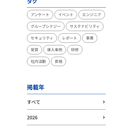
タグ
アンケート
イベント
エンジニア
グループシナジー
サステナビリティ
セキュリティ
レポート
事業
受賞
導入事例
研修
社内活動
資格
掲載年
すべて
2026