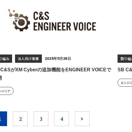
り組み
法人向け事業
2025年11月26日
取り組
 C&SがXM Cyberの追加機能をENGINEER VOICEで
SB C
開
エンジ
ンジニア
1
2
3
4