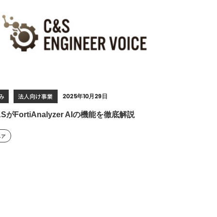
み
法人向け事業
2025年10月29日
&SがFortiAnalyzer AIの機能を徹底解説
ニア