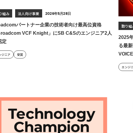
り組み
法人向け事業
2026年5月28日
roadcomパートナー企業の技術者向け最高位資格
取り組
roadcom VCF Knight」にSB C&Sのエンジニア2人
202
認定
る最新
VOIC
ンジニア
受賞
エンジ