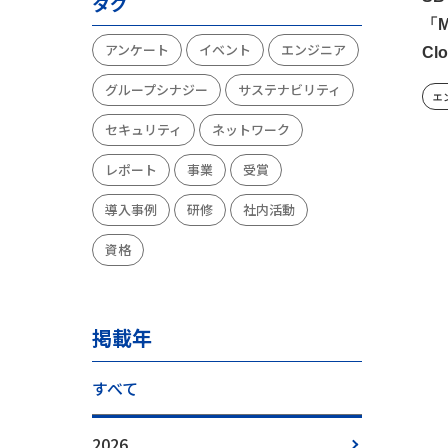
タグ
「M
アンケート
イベント
エンジニア
Cl
グループシナジー
サステナビリティ
エ
セキュリティ
ネットワーク
レポート
事業
受賞
導入事例
研修
社内活動
資格
掲載年
すべて
2026